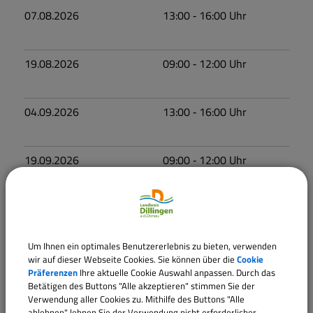
07.08.2026
13:00
‐ 16:00
Uhr
19.08.2026
09:00
‐ 12:00
Uhr
04.09.2026
13:00
‐ 16:00
Uhr
19.09.2026
09:00
‐ 12:00
Uhr
02.10.2026
13:00
‐ 16:00
Uhr
Um Ihnen ein optimales Benutzererlebnis zu bieten, verwenden
17.10.2026
09:00
‐ 12:00
Uhr
wir auf dieser Webseite Cookies. Sie können über die
Cookie
Präferenzen
Ihre aktuelle Cookie Auswahl anpassen. Durch das
Betätigen des Buttons "Alle akzeptieren" stimmen Sie der
Verwendung aller Cookies zu. Mithilfe des Buttons "Alle
06.11.2026
13:00
‐ 16:00
Uhr
ablehnen" lehnen Sie der Verwendung nicht erforderlicher