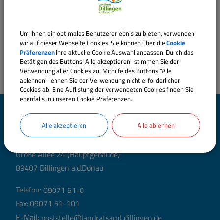
Um Ihnen ein optimales Benutzererlebnis zu bieten, verwenden
wir auf dieser Webseite Cookies. Sie können über die
Cookie
Präferenzen
Ihre aktuelle Cookie Auswahl anpassen. Durch das
Betätigen des Buttons "Alle akzeptieren" stimmen Sie der
Verwendung aller Cookies zu. Mithilfe des Buttons "Alle
ablehnen" lehnen Sie der Verwendung nicht erforderlicher
Cookies ab. Eine Auflistung der verwendeten Cookies finden Sie
ebenfalls in unseren Cookie Präferenzen.
Landratsamt Dillingen
Alle akzeptieren
Alle ablehnen
a.d.Donau
Große Allee 24 (Hauptgebäude)
89407 Dillingen a.d.Donau
Telefon:
09071 51-0
Fax: 09071 51-101
E-Mail:
poststelle@landratsamt.dillingen.de