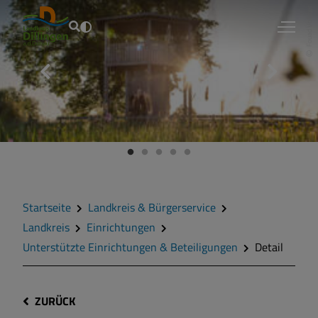
Fouad Vollmer
Startseite
Landkreis & Bürgerservice
Landkreis
Einrichtungen
Unterstützte Einrichtungen & Beteiligungen
Detail
ZURÜCK