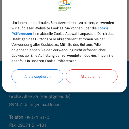
Um Ihnen ein optimales Benutzererlebnis zu bieten, verwenden
wir auf dieser Webseite Cookies. Sie können über die
Cookie
Präferenzen
Ihre aktuelle Cookie Auswahl anpassen. Durch das
Betätigen des Buttons "Alle akzeptieren" stimmen Sie der
Verwendung aller Cookies zu. Mithilfe des Buttons "Alle
ablehnen" lehnen Sie der Verwendung nicht erforderlicher
Cookies ab. Eine Auflistung der verwendeten Cookies finden Sie
ebenfalls in unseren Cookie Präferenzen.
Landratsamt Dillingen
Alle akzeptieren
Alle ablehnen
a.d.Donau
Große Allee 24 (Hauptgebäude)
89407 Dillingen a.d.Donau
Telefon:
09071 51-0
Fax: 09071 51-101