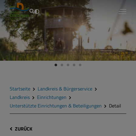
Fouad Vollmer
Startseite
Landkreis & Bürgerservice
Landkreis
Einrichtungen
Unterstützte Einrichtungen & Beteiligungen
Detail
ZURÜCK