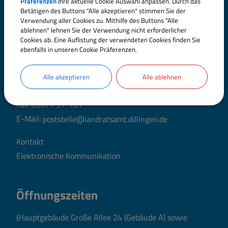
Präferenzen
Ihre aktuelle Cookie Auswahl anpassen. Durch das
Betätigen des Buttons "Alle akzeptieren" stimmen Sie der
Landratsamt Dillingen
Verwendung aller Cookies zu. Mithilfe des Buttons "Alle
a.d.Donau
ablehnen" lehnen Sie der Verwendung nicht erforderlicher
Cookies ab. Eine Auflistung der verwendeten Cookies finden Sie
ebenfalls in unseren Cookie Präferenzen.
Große Allee 24 (Hauptgebäude)
89407 Dillingen a.d.Donau
Alle akzeptieren
Alle ablehnen
Telefon:
09071 51-0
Fax: 09071 51-101
E-Mail:
poststelle@landratsamt.dillingen.de
Kontakt
Elektronische Kommunikation
Öffnungszeiten
(Hauptgebäude Große Allee 24 (Gebäude A) sowie