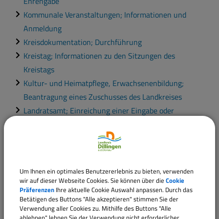
Ehrengabe
Kommunale Veranstaltungen; Informationen und
Anmeldung
Kreisdokumentation; Durchführung
Kreistag; Informationen zu den Sitzungen des
Kreistags
Kultur- und Heimatpflege, Erwachsenenbildung;
Beantragung eines Zuschusses des Landkreises
Landratsamt; Einreichung einer Eingabe oder
Beschwerde
Öffentlicher Personennahverkehr; Beantragung eines
Zuschusses
Vereinspauschale; Beantragung einer Förderung für
Um Ihnen ein optimales Benutzererlebnis zu bieten, verwenden
Sport- oder Schützenverein
wir auf dieser Webseite Cookies. Sie können über die
Cookie
Präferenzen
Ihre aktuelle Cookie Auswahl anpassen. Durch das
Staatliche Auszeichnung; Einreichung einer
Betätigen des Buttons "Alle akzeptieren" stimmen Sie der
Anregung
Verwendung aller Cookies zu. Mithilfe des Buttons "Alle
ablehnen" lehnen Sie der Verwendung nicht erforderlicher