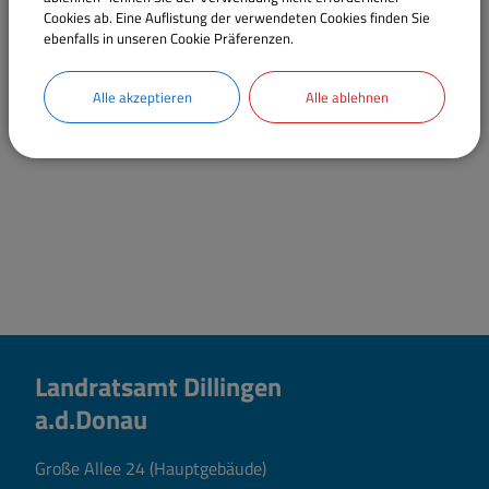
Bürgerhilfsstelle
Cookies ab. Eine Auflistung der verwendeten Cookies finden Sie
Büro des Landrats
ebenfalls in unseren Cookie Präferenzen.
Ulrichspreis; Geschäftsführung
Zuschüsse des Landkreises
Alle akzeptieren
Alle ablehnen
Landratsamt Dillingen
a.d.Donau
Große Allee 24 (Hauptgebäude)