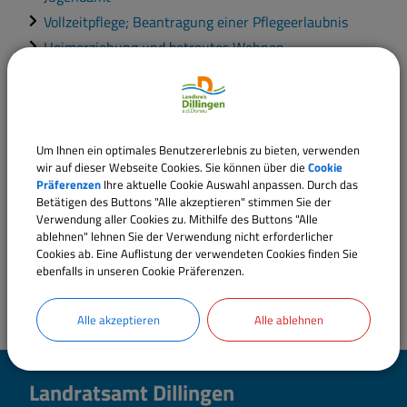
Vollzeitpflege; Beantragung einer Pflegeerlaubnis
Heimerziehung und betreutes Wohnen
Soziale Gruppenarbeit
Tagesgruppe, Erziehung in einer Tagesgruppe
Unbegleitete ausländische Kinder und Jugendliche;
Informationen
Um Ihnen ein optimales Benutzererlebnis zu bieten, verwenden
wir auf dieser Webseite Cookies. Sie können über die
Cookie
Präferenzen
Ihre aktuelle Cookie Auswahl anpassen. Durch das
Betätigen des Buttons "Alle akzeptieren" stimmen Sie der
Verwendung aller Cookies zu. Mithilfe des Buttons "Alle
ablehnen" lehnen Sie der Verwendung nicht erforderlicher
Cookies ab. Eine Auflistung der verwendeten Cookies finden Sie
ebenfalls in unseren Cookie Präferenzen.
Alle akzeptieren
Alle ablehnen
Landratsamt Dillingen