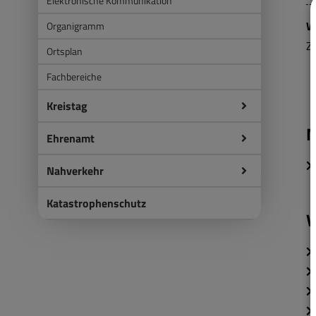
Elektronische Kommunikation
W
Organigramm
Z
Ortsplan
Fachbereiche
Kreistag
M
Ehrenamt
Nahverkehr
Katastrophenschutz
V