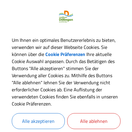
eitere Informationen:
immer:
A-014
Um Ihnen ein optimales Benutzererlebnis zu bieten,
verwenden wir auf dieser Webseite Cookies. Sie
können über die
Cookie Präferenzen
Ihre aktuelle
itarbeiter
Cookie Auswahl anpassen. Durch das Betätigen des
Buttons "Alle akzeptieren" stimmen Sie der
Team 310 Ausländersachbearbeitung
Verwendung aller Cookies zu. Mithilfe des Buttons
"Alle ablehnen" lehnen Sie der Verwendung nicht
erforderlicher Cookies ab. Eine Auflistung der
erwaltungsleistungen
verwendeten Cookies finden Sie ebenfalls in unseren
Cookie Präferenzen.
Aufenthaltserlaubnis; Allgemeine Informationen
Aufenthaltserlaubnis; Beantragung für den Familiennachzug zu 
Alle akzeptieren
Alle ablehnen
Aufenthaltserlaubnis; Beantragung zum Zweck des Studiums
Aufenthaltskarten und Bescheinigung über das Daueraufenthaltsr