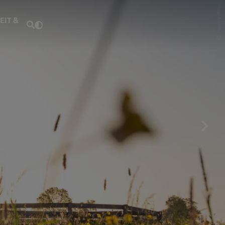
Fouad Vollmer
EIT &