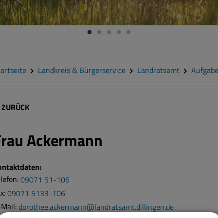
artseite
Landkreis & Bürgerservice
Landratsamt
Aufgab
ZURÜCK
Frau
Ackermann
ontaktdaten:
lefon:
09071 51-106
ax:
09071 5133-106
-Mail:
dorothee.ackermann@landratsamt.dillingen.de