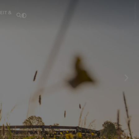
Fouad Vollmer
EIT &