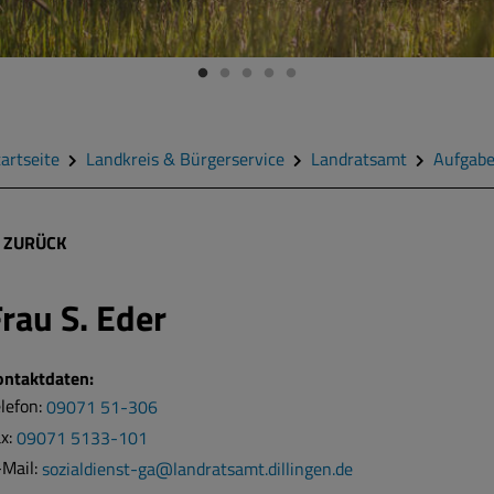
artseite
Landkreis & Bürgerservice
Landratsamt
Aufgab
ZURÜCK
Frau
S. Eder
ontaktdaten:
lefon:
09071 51-306
ax:
09071 5133-101
-Mail:
sozialdienst-ga@landratsamt.dillingen.de