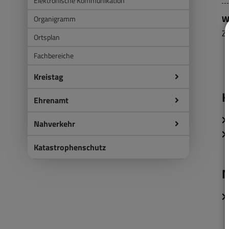
Elektronische Kommunikation
W
Organigramm
Z
Ortsplan
Fachbereiche
Kreistag
K
Ehrenamt
Nahverkehr
Katastrophenschutz
M