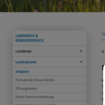
St
LANDKREIS &
BÜRGERSERVICE
Landkreis
Landratsamt
Aufgaben
Formulare & Online-Dienste
K
Te
Öffnungszeiten
F
Online-Terminvereinbarung
E