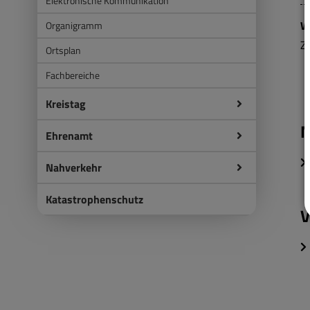
Elektronische Kommunikation
W
Organigramm
Z
Ortsplan
Fachbereiche
Kreistag
M
Ehrenamt
Nahverkehr
Katastrophenschutz
V