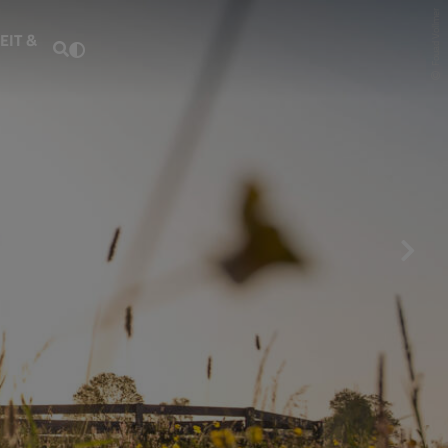
Fouad Vollmer
EIT &