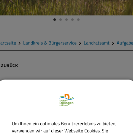
artseite
Landkreis & Bürgerservice
Landratsamt
Aufgab
ZURÜCK
Frau
Storr
ontaktdaten:
lefon:
09071 51-462
ax:
09071 5133-462
Um Ihnen ein optimales Benutzererlebnis zu bieten,
-Mail:
katharina.storr@landratsamt.dillingen.de
verwenden wir auf dieser Webseite Cookies. Sie