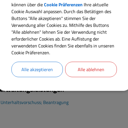
können über die
Cookie Präferenzen
Ihre aktuelle
eitere Informationen:
Cookie Auswahl anpassen. Durch das Betätigen des
Buttons "Alle akzeptieren" stimmen Sie der
immer:
A-219
Verwendung aller Cookies zu. Mithilfe des Buttons
"Alle ablehnen" lehnen Sie der Verwendung nicht
erforderlicher Cookies ab. Eine Auflistung der
verwendeten Cookies finden Sie ebenfalls in unseren
Cookie Präferenzen.
itarbeiter
Team 211 - Kreisjugendamt Unterhaltssicherung
Alle akzeptieren
Alle ablehnen
erwaltungsleistungen
Unterhaltsvorschuss; Beantragung