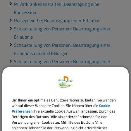
Privatkrankenanstalten; Beantragung einer
Konzession
Reisegewerbe; Beantragung einer Erlaubnis
Schaustellung von Personen; Beantragung einer
Erlaubnis
Schaustellung von Personen; Beantragung einer
Erlaubnis durch EU-Bürger
Schaustellung von Personen; Beantragung einer
Erlaubnis durch Nicht-EU-Bürger
Schwarzarbeit; Informationen zur Bekämpfung
Spielhalle; Beantragung einer Erlaubnis für den
Betrieb
Um Ihnen ein optimales Benutzererlebnis zu bieten, verwenden
Versteigerergewerbe; Beantragung einer Erlaubnis
wir auf dieser Webseite Cookies. Sie können über die
Cookie
Versteigerergewerbe; Beantragung einer Erlaubnis
Präferenzen
Ihre aktuelle Cookie Auswahl anpassen. Durch das
Betätigen des Buttons "Alle akzeptieren" stimmen Sie der
durch EU-Bürger
Verwendung aller Cookies zu. Mithilfe des Buttons "Alle
Versteigerergewerbe; Beantragung einer Erlaubnis
ablehnen" lehnen Sie der Verwendung nicht erforderlicher