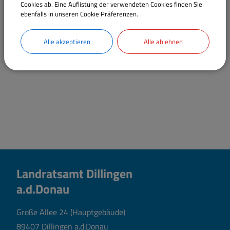
Cookies ab. Eine Auflistung der verwendeten Cookies finden Sie
durch Nicht-EU-Bürger
ebenfalls in unseren Cookie Präferenzen.
Bauträger und Baubetreuer; Beantragung einer
Erlaubnis durch EU-Bürger
Alle akzeptieren
Alle ablehnen
Landratsamt Dillingen
a.d.Donau
Große Allee 24 (Hauptgebäude)
89407 Dillingen a.d.Donau