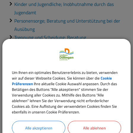
Kinder und Jugendliche; Inobhutnahme durch das
Jugendamt
Personensorge; Beratung und Unterstützung bei der
Ausübung
Trennung und Scheidung; Beratung
Umgangsrecht; Beratung und Unterstützung bei der
Ausübung
Heimerziehung und betreutes Wohnen
Intensive Sozialpädagogische Einzelbetreuung
Um Ihnen ein optimales Benutzererlebnis zu bieten, verwenden
wir auf dieser Webseite Cookies. Sie können über die
Cookie
Kindeswohlgefährdung
Präferenzen
Ihre aktuelle Cookie Auswahl anpassen. Durch das
Soziale Gruppenarbeit
Betätigen des Buttons "Alle akzeptieren" stimmen Sie der
Tagesgruppe, Erziehung in einer Tagesgruppe
Verwendung aller Cookies zu. Mithilfe des Buttons "Alle
ablehnen" lehnen Sie der Verwendung nicht erforderlicher
Cookies ab. Eine Auflistung der verwendeten Cookies finden Sie
ebenfalls in unseren Cookie Präferenzen.
Alle akzeptieren
Alle ablehnen