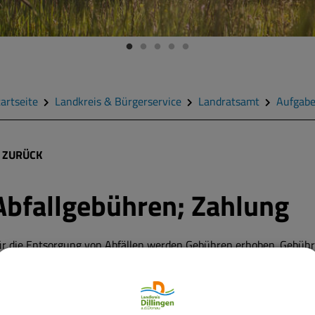
artseite
Landkreis & Bürgerservice
Landratsamt
Aufgab
ZURÜCK
Abfallgebühren; Zahlung
ür die Entsorgung von Abfällen werden Gebühren erhoben. Gebüh
t, wer die Abfallentsorgungseinrichtungen des Landkreises oder de
adt benutzt.