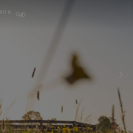
Fouad Vollmer
EIT &