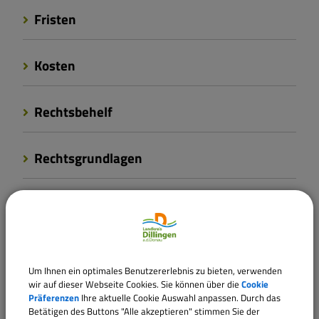
Fristen
Kosten
Rechtsbehelf
Rechtsgrundlagen
Verantwortliche Behörde
Ansprechpartner:
Um Ihnen ein optimales Benutzererlebnis zu bieten, verwenden
Frau
Ehnle
wir auf dieser Webseite Cookies. Sie können über die
Cookie
Präferenzen
Ihre aktuelle Cookie Auswahl anpassen. Durch das
Tel.:
09071 51-204
Betätigen des Buttons "Alle akzeptieren" stimmen Sie der