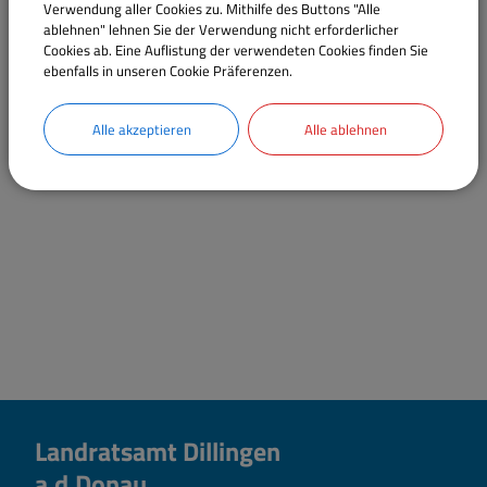
Verwendung aller Cookies zu. Mithilfe des Buttons "Alle
E-Mail:
silvia.ehnle@landratsamt.dillingen.de
ablehnen" lehnen Sie der Verwendung nicht erforderlicher
Cookies ab. Eine Auflistung der verwendeten Cookies finden Sie
ebenfalls in unseren Cookie Präferenzen.
Sachgebiete
Fachbereich 41 - Abfallrecht, Immissionsschutz,
Alle akzeptieren
Alle ablehnen
Bodenschutz
Landratsamt Dillingen
a.d.Donau