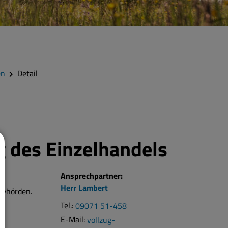
en
Detail
 des Einzelhandels
Ansprechpartner:
on
Herr
Lambert
behörden.
Tel.:
09071 51-458
E-Mail:
vollzug-