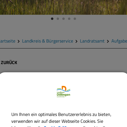
artseite
Landkreis & Bürgerservice
Landratsamt
Aufgab
ZURÜCK
Arzneimittel; Überwachung
ie Überwachung des Einzelhandels mit Arzneimitteln außerhalb v
potheken oder im Reisegewerbe ist Aufgabe der Kreisverwaltungs
Um Ihnen ein optimales Benutzererlebnis zu bieten,
verwenden wir auf dieser Webseite Cookies. Sie