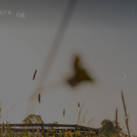
Fouad Vollmer
EIT &