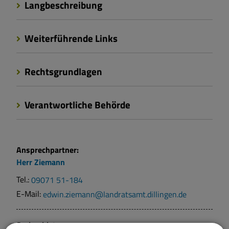
Langbeschreibung
Weiterführende Links
Rechtsgrundlagen
Verantwortliche Behörde
Ansprechpartner:
Herr
Ziemann
Tel.:
09071 51-184
E-Mail:
edwin.ziemann@landratsamt.dillingen.de
Sachgebiete