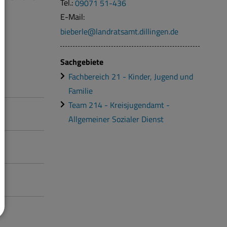
Tel.:
09071 51-436
E-Mail:
bieberle@landratsamt.dillingen.de
Sachgebiete
Fachbereich 21 - Kinder, Jugend und
Familie
Team 214 - Kreisjugendamt -
Allgemeiner Sozialer Dienst