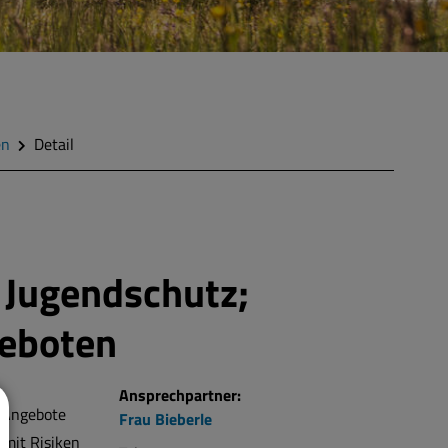
en
Detail
d Jugendschutz;
eboten
Ansprechpartner:
 Angebote
Frau
Bieberle
 mit Risiken