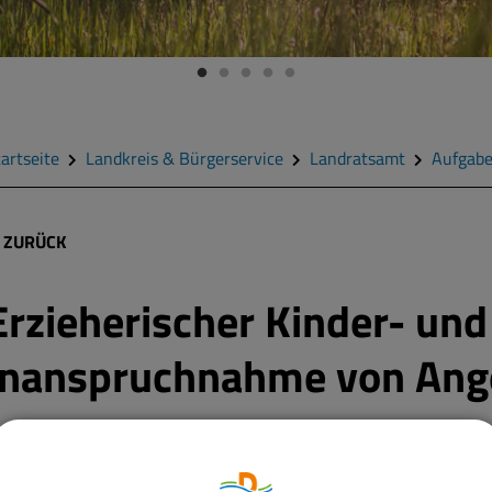
artseite
Landkreis & Bürgerservice
Landratsamt
Aufgab
ZURÜCK
Erzieherischer Kinder- un
Inanspruchnahme von Ang
m Rahmen des erzieherischen Kinder- und Jugendschutzes werden
reitgestellt, die dazu dienen, Kinder und Jugendliche zu befähigen