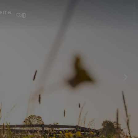
Fouad Vollmer
EIT &