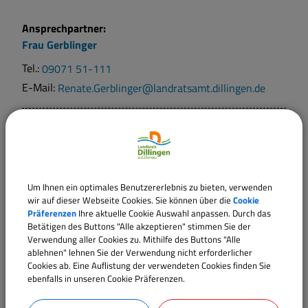
Ansprechpartner:
Frau
Gerblinger
Tel.:
09071 51-111
E-Mail:
Renate.Gerblinger@landratsamt.dillingen.de
Ansprechpartner:
Frau
Sandmaier
Tel.:
09071 51-110
E-Mail:
sabrina.sandmaier@landratsamt.dillingen.de
Um Ihnen ein optimales Benutzererlebnis zu bieten, verwenden
wir auf dieser Webseite Cookies. Sie können über die
Cookie
Präferenzen
Ihre aktuelle Cookie Auswahl anpassen. Durch das
Betätigen des Buttons "Alle akzeptieren" stimmen Sie der
Sachgebiete
Verwendung aller Cookies zu. Mithilfe des Buttons "Alle
Team 321 - Führerscheinstelle
ablehnen" lehnen Sie der Verwendung nicht erforderlicher
Cookies ab. Eine Auflistung der verwendeten Cookies finden Sie
ebenfalls in unseren Cookie Präferenzen.