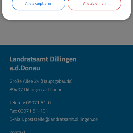
Alle akzeptieren
Alle ablehnen
Landratsamt Dillingen
a.d.Donau
Große Allee 24 (Hauptgebäude)
89407 Dillingen a.d.Donau
Telefon:
09071 51-0
Fax: 09071 51-101
E-Mail:
poststelle@landratsamt.dillingen.de
Kontakt