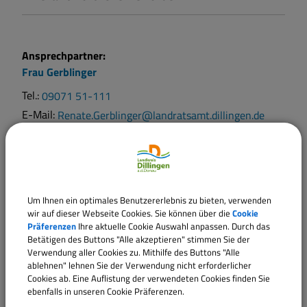
Ansprechpartner:
Frau
Gerblinger
Tel.:
09071 51-111
E-Mail:
Renate.Gerblinger@landratsamt.dillingen.de
Ansprechpartner:
Frau
Sandmaier
Tel.:
09071 51-110
Um Ihnen ein optimales Benutzererlebnis zu bieten, verwenden
E-Mail:
sabrina.sandmaier@landratsamt.dillingen.de
wir auf dieser Webseite Cookies. Sie können über die
Cookie
Präferenzen
Ihre aktuelle Cookie Auswahl anpassen. Durch das
Betätigen des Buttons "Alle akzeptieren" stimmen Sie der
Verwendung aller Cookies zu. Mithilfe des Buttons "Alle
Sachgebiete
ablehnen" lehnen Sie der Verwendung nicht erforderlicher
Team 321 - Führerscheinstelle
Cookies ab. Eine Auflistung der verwendeten Cookies finden Sie
ebenfalls in unseren Cookie Präferenzen.