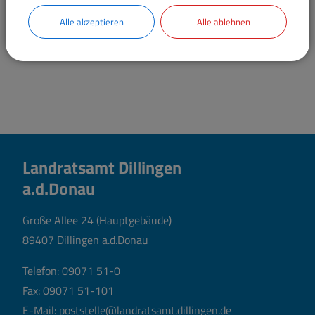
Alle akzeptieren
Alle ablehnen
Landratsamt Dillingen
a.d.Donau
Große Allee 24 (Hauptgebäude)
89407 Dillingen a.d.Donau
Telefon:
09071 51-0
Fax: 09071 51-101
E-Mail:
poststelle@landratsamt.dillingen.de