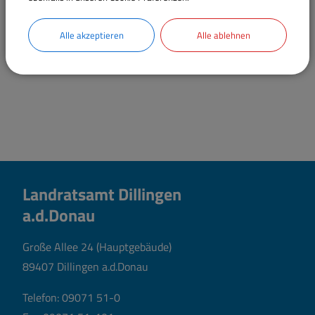
Alle akzeptieren
Alle ablehnen
Landratsamt Dillingen
a.d.Donau
Große Allee 24 (Hauptgebäude)
89407 Dillingen a.d.Donau
Telefon:
09071 51-0