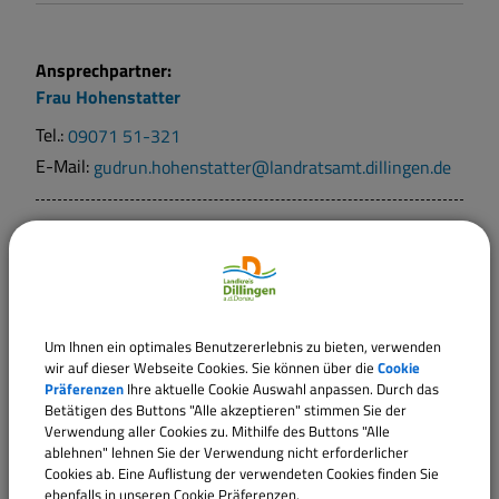
Ansprechpartner:
Frau
Hohenstatter
Tel.:
09071 51-321
E-Mail:
gudrun.hohenstatter@landratsamt.dillingen.de
Ansprechpartner:
Info
Zulassungsstelle
Tel.:
09071 51-321
E-Mail:
kfz-zulassung@landratsamt.dillingen.de
Um Ihnen ein optimales Benutzererlebnis zu bieten, verwenden
wir auf dieser Webseite Cookies. Sie können über die
Cookie
Präferenzen
Ihre aktuelle Cookie Auswahl anpassen. Durch das
Sachgebiete
Betätigen des Buttons "Alle akzeptieren" stimmen Sie der
Team 322 - Kfz-Zulassungsstelle - Außenstelle
Verwendung aller Cookies zu. Mithilfe des Buttons "Alle
ablehnen" lehnen Sie der Verwendung nicht erforderlicher
Wertingen
Cookies ab. Eine Auflistung der verwendeten Cookies finden Sie
Team 322 - Kfz-Zulassungsstelle
ebenfalls in unseren Cookie Präferenzen.