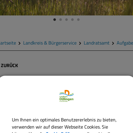
artseite
Landkreis & Bürgerservice
Landratsamt
Aufgab
ZURÜCK
Straßenverkehr; Mitwirkun
Verkehrsplanung
ie Kreisverwaltungsbehörden wirken bei der überörtlichen Verkeh
Um Ihnen ein optimales Benutzererlebnis zu bieten,
t.
verwenden wir auf dieser Webseite Cookies. Sie