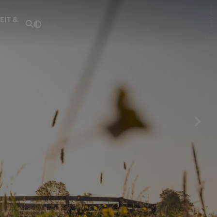
Fouad Vollmer
EIT &