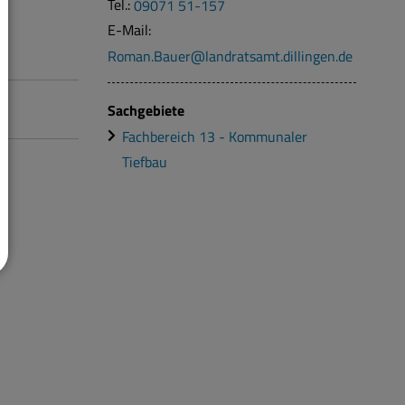
Tel.:
09071 51-157
E-Mail:
Roman.Bauer@landratsamt.dillingen.de
Sachgebiete
Fachbereich 13 - Kommunaler
Tiefbau