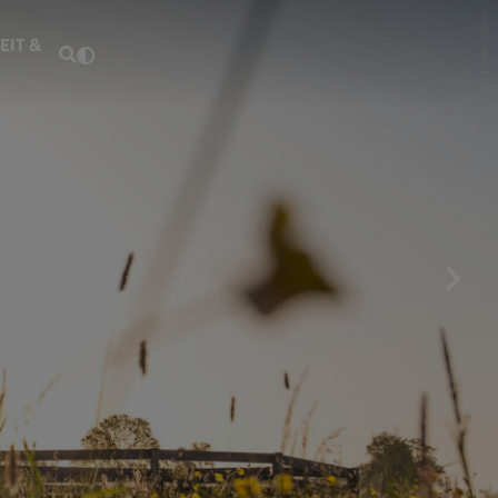
Fouad Vollmer
EIT &