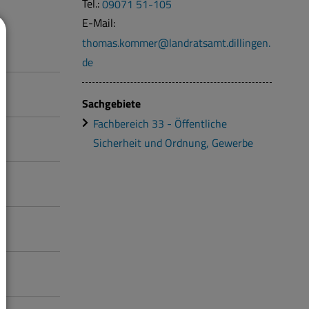
Tel.:
09071 51-105
E-Mail:
thomas.kommer@landratsamt.dillingen.
de
Sachgebiete
Fachbereich 33 - Öffentliche
Sicherheit und Ordnung, Gewerbe