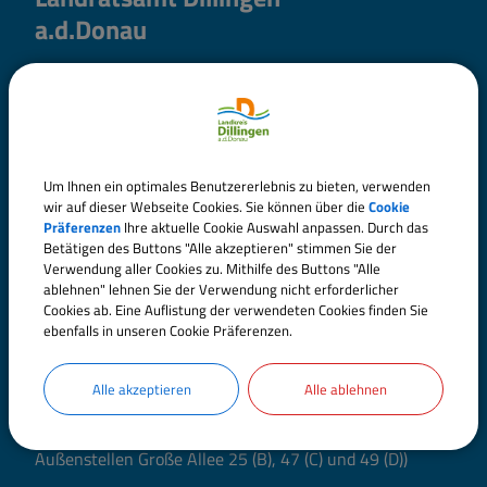
a.d.Donau
Große Allee 24 (Hauptgebäude)
89407 Dillingen a.d.Donau
Telefon:
09071 51-0
Fax: 09071 51-101
Um Ihnen ein optimales Benutzererlebnis zu bieten, verwenden
wir auf dieser Webseite Cookies. Sie können über die
Cookie
E-Mail:
poststelle@landratsamt.dillingen.de
Präferenzen
Ihre aktuelle Cookie Auswahl anpassen. Durch das
Betätigen des Buttons "Alle akzeptieren" stimmen Sie der
Kontakt
Verwendung aller Cookies zu. Mithilfe des Buttons "Alle
ablehnen" lehnen Sie der Verwendung nicht erforderlicher
Elektronische Kommunikation
Cookies ab. Eine Auflistung der verwendeten Cookies finden Sie
ebenfalls in unseren Cookie Präferenzen.
Öffnungszeiten
Alle akzeptieren
Alle ablehnen
(Hauptgebäude Große Allee 24 (Gebäude A) sowie
Außenstellen Große Allee 25 (B), 47 (C) und 49 (D))