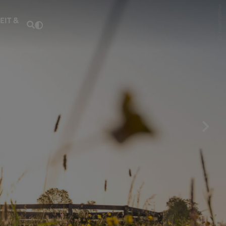
Fouad Vollmer
EIT &