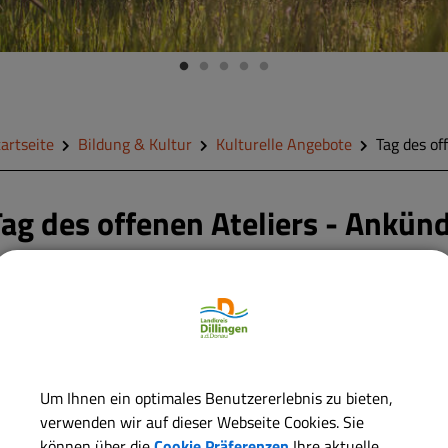
artseite
Bildung & Kultur
Kulturelle Angebote
Tag des of
Tag des offenen Ateliers - Ankün
Am Sonntag, 20. Juli 2025
des offenen Ateliers ein.
2025 zahlreiche Künstleri
interessierte Besucherinn
Um Ihnen ein optimales Benutzererlebnis zu bieten,
Von Malerei über Bildhauere
verwenden wir auf dieser Webseite Cookies. Sie
Werke verspricht inspirie
können über die
Cookie Präferenzen
Ihre aktuelle