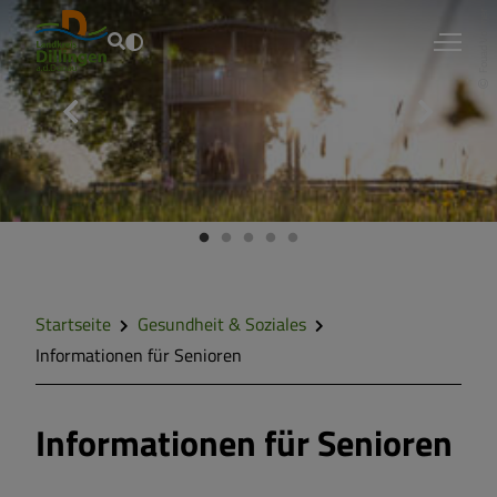
Fouad Vollmer
Aktuelles &
Kurzinfos
Landkreis &
Bürgerservice
Wirtschaft &
Energie
Startseite
Gesundheit & Soziales
Bildung &
Kultur
Informationen für Senioren
Tourismus &
Freizeit
Informationen für Senioren
Gesundheit &
Soziales