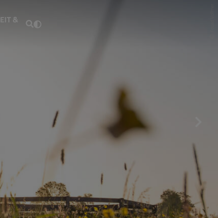
Fouad Vollmer
EIT &