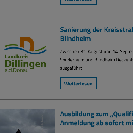
Sanierung der Kreisstr
Blindheim
Zwischen 31. August und 14. Septe
Sonderheim und Blindheim Deckenba
ausgeführt.
Weiterlesen
P
a
ul
B
u
ß,
L
a
n
d
r
t
s
a
m
t
D
o
n
a
u
-
Ri
e
Ausbildung zum „Qualif
a
s
Anmeldung ab sofort m