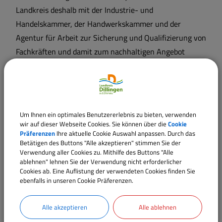
Landkreis deshalb mit der Industrie- und
Handelskammer, der Handwerkskammer und der
Agentur für Arbeit zur Sicherung und Qualifizierung von
Fachkräften und damit zum nachhaltigen Angebot
qualifizierter Arbeitsplätze in der Region beitragen.
Daneben unterstützt der Landkreis das Projekt TEA
(Hochschul-
T
ransfer
E
inrichtungen
A
ugsburg). In TEA
sind fünf Forschungseinrichtungen aus dem Raum
Um Ihnen ein optimales Benutzererlebnis zu bieten, verwenden
Augsburg zusammengeschlossen, deren Schwerpunkte
wir auf dieser Webseite Cookies. Sie können über die
Cookie
Präferenzen
Ihre aktuelle Cookie Auswahl anpassen. Durch das
in der Produktionstechnik, der Mechatronik, der
Betätigen des Buttons "Alle akzeptieren" stimmen Sie der
Antriebstechnik, der Materialwissenschaft und dem
Verwendung aller Cookies zu. Mithilfe des Buttons "Alle
Innovationsmanagement liegen. Mit Hilfe von TEA soll
ablehnen" lehnen Sie der Verwendung nicht erforderlicher
Cookies ab. Eine Auflistung der verwendeten Cookies finden Sie
die Zusammenarbeit kleinerer und mittelständischer
ebenfalls in unseren Cookie Präferenzen.
Unternehmen mit den Hochschulen vor Ort und damit
der Fluss von Hochschul-Knowhow in die heimische
Alle akzeptieren
Alle ablehnen
Wirtschaft verstärkt werden.